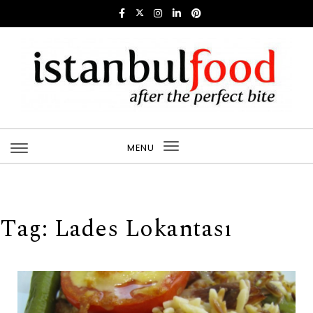
Skip to content
Istanbul Food
MENU
Toggle
navigation
Tag:
Lades Lokantası