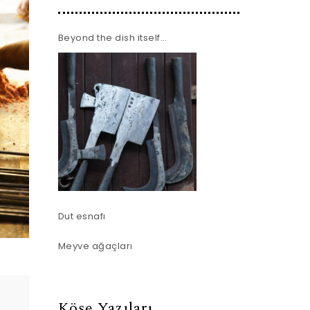
Beyond the dish itself…
Dut esnafı
Meyve ağaçları
Köşe Yazıları