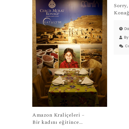
Sorry,
Konağ
Da
By
C
Amazon Kraliçeleri –
Bir kadını eğitince…