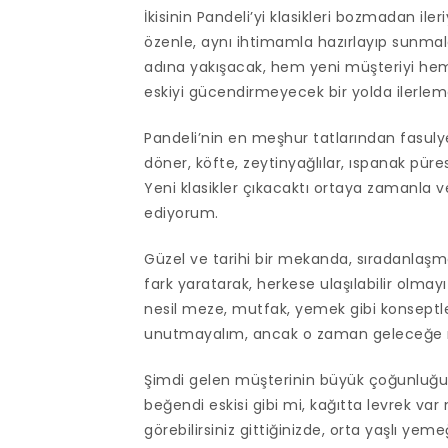
İkisinin Pandeli’yi klasikleri bozmadan il
özenle, aynı ihtimamla hazırlayıp sunmalar
adına yakışacak, hem yeni müşteriyi he
eskiyi gücendirmeyecek bir yolda ilerleme
Pandeli’nin en meşhur tatlarından fasulye 
döner, köfte, zeytinyağlılar, ıspanak pür
Yeni klasikler çıkacaktı ortaya zamanla
ediyorum.
Güzel ve tarihi bir mekanda, sıradanlaşmada
fark yaratarak, herkese ulaşılabilir olm
nesil meze, mutfak, yemek gibi konseptl
unutmayalım, ancak o zaman geleceğe mutf
Şimdi gelen müşterinin büyük çoğunluğu bi
beğendi eskisi gibi mi, kağıtta levrek var
görebilirsiniz gittiğinizde, orta yaşlı y