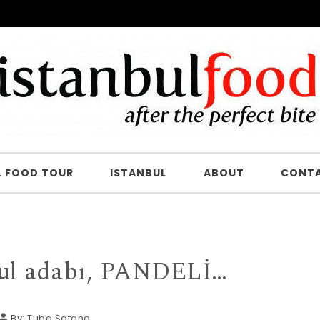
L FOOD TOUR
ISTANBUL
ABOUT
CONT
bul adabı, PANDELİ…
By:
Tuba Şatana