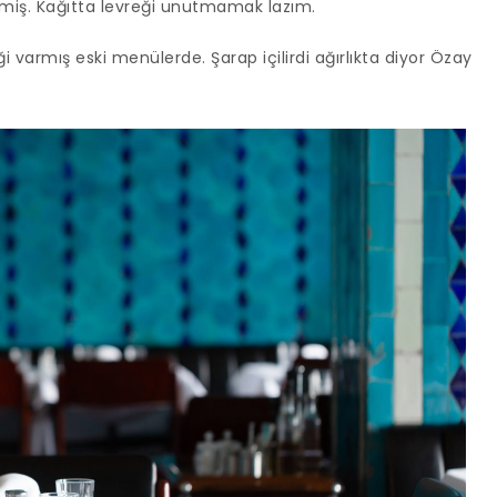
irmiş. Kağıtta levreği unutmamak lazım.
ği varmış eski menülerde. Şarap içilirdi ağırlıkta diyor Özay