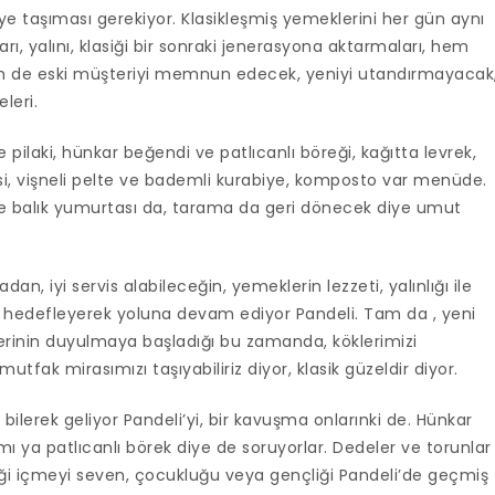
eriye taşıması gerekiyor. Klasikleşmiş yemeklerini her gün aynı
ı, yalını, klasiği bir sonraki jenerasyona aktarmaları, hem
m de eski müşteriyi memnun edecek, yeniyi utandırmayacak
leri.
pilaki, hünkar beğendi ve patlıcanlı böreği, kağıtta levrek,
esi, vişneli pelte ve bademli kurabiye, komposto var menüde.
 ve balık yumurtası da, tarama da geri dönecek diye umut
n, iyi servis alabileceğin, yemeklerin lezzeti, yalınlığı ile
ayı hedefleyerek yoluna devam ediyor Pandeli. Tam da , yeni
erinin duyulmaya başladığı bu zamanda, köklerimizi
ak mirasımızı taşıyabiliriz diyor, klasik güzeldir diyor.
lerek geliyor Pandeli’yi, bir kavuşma onlarınki de. Hünkar
 mı ya patlıcanlı börek diye de soruyorlar. Dedeler ve torunlar
emeği içmeyi seven, çocukluğu veya gençliği Pandeli’de geçmiş