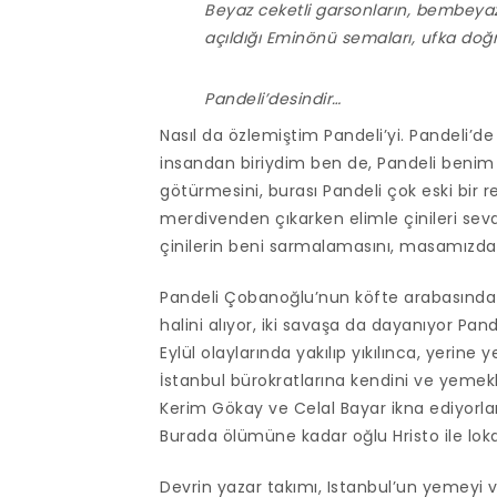
Beyaz ceketli garsonların, bembeyaz 
açıldığı Eminönü semaları, ufka doğr
Pandeli’desindir…
Nasıl da özlemiştim Pandeli’yi. Pandeli’d
insandan biriydim ben de, Pandeli benim
götürmesini, burası Pandeli çok eski bir r
merdivenden çıkarken elimle çinileri sev
çinilerin beni sarmalamasını, masamızdan
Pandeli Çobanoğlu’nun köfte arabasında k
halini alıyor, iki savaşa da dayanıyor Pa
Eylül olaylarında yakılıp yıkılınca, yerine
İstanbul bürokratlarına kendini ve yemekl
Kerim Gökay ve Celal Bayar ikna ediyorlar v
Burada ölümüne kadar oğlu Hristo ile lok
Devrin yazar takımı, Istanbul’un yemeyi 