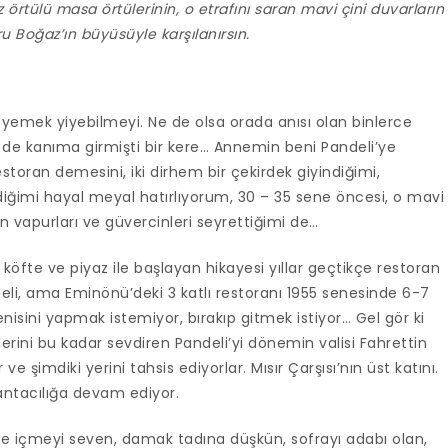
örtülü masa örtülerinin, o etrafını saran mavi çini duvarların
u Boğaz’ın büyüsüyle karşılanırsın.
e yemek yiyebilmeyi. Ne de olsa orada anısı olan binlerce
 de kanıma girmişti bir kere… Annemin beni Pandeli’ye
estoran demesini, iki dirhem bir çekirdek giyindiğimi,
diğimi hayal meyal hatırlıyorum, 30 – 35 sene öncesi, o mavi
 vapurları ve güvercinleri seyrettiğimi de…
öfte ve piyaz ile başlayan hikayesi yıllar geçtikçe restoran
ndeli, ama Eminönü’deki 3 katlı restoranı 1955 senesinde 6-7
 yenisini yapmak istemiyor, bırakıp gitmek istiyor… Gel gör ki
erini bu kadar sevdiren Pandeli’yi dönemin valisi Fahrettin
e şimdiki yerini tahsis ediyorlar. Mısır Çarşısı’nın üst katını.
antacılığa devam ediyor.
ve içmeyi seven, damak tadına düşkün, sofrayı adabı olan,