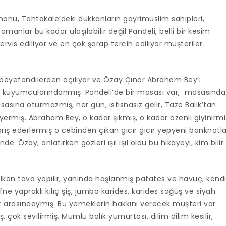
önü, Tahtakale’deki dükkanların gayrimüslim sahipleri,
amanlar bu kadar ulaşılabilir değil Pandeli, belli bir kesim
ervis ediliyor ve en çok şarap tercih ediliyor müşteriler
 beyefendilerden açılıyor ve Özay Çınar Abraham Bey’i
şı kuyumcularındanmış. Pandeli’de bir masası var,
masasında
sasına oturmazmış, her gün, istisnasız gelir, Taze Balık’tan
yermiş. Abraham Bey, o kadar şıkmış, o kadar özenli giyinirmi
rış ederlermiş o cebinden çıkan gıcır gıcır yepyeni banknotla
e. Özay, anlatırken gözleri ışıl ışıl oldu bu hikayeyi, kim bilir
 Kalkan tava yapılır, yanında haşlanmış patates ve havuç, kend
fne yapraklı kılıç şiş, jumbo karides, karides söğüş ve siyah
 arasındaymış. Bu yemeklerin hakkını verecek müşteri var
 çok sevilirmiş. Mumlu balık yumurtası, dilim dilim kesilir,