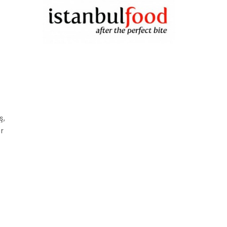
ş,
r
i