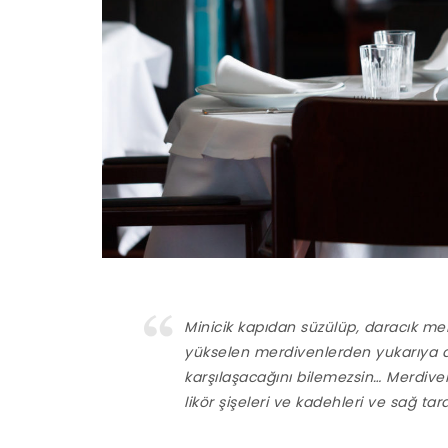
Minicik kapıdan süzülüp, daracık mer
yükselen merdivenlerden yukarıya doğ
karşılaşacağını bilemezsin… Merdiv
likör şişeleri ve kadehleri ve sağ t