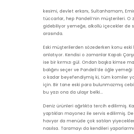
kesimi, devlet erkanı, Sultanhamam, Emin
tüccarlar, hep Pandeli’nin müşterileri. O z
gidebiliyor yemeğe, alkollü içecekler de s
arasında.
Eski müşterilerden sözederken konu eski
anlatıyor. Kendisi o zamanlar Kapalı Çar
ise bir kırmızı gül. Ondan başka kimse ma
balığını seçer ve Pandeli’de öğle yemeği 
o kadar beyefendiymiş ki, tüm komiler ya
için. Bir tane eski para bulunmazmış cebind
bu yazı ona da ulaşır belki…
Deniz ürünleri ağırlıkta tercih edilirmiş.
yaptıkları mayonez ile servis edilirmiş. De
havyar da menüde çok satılan yiyecekler
nasılsa. Taramayı da kendileri yaparlarmış,