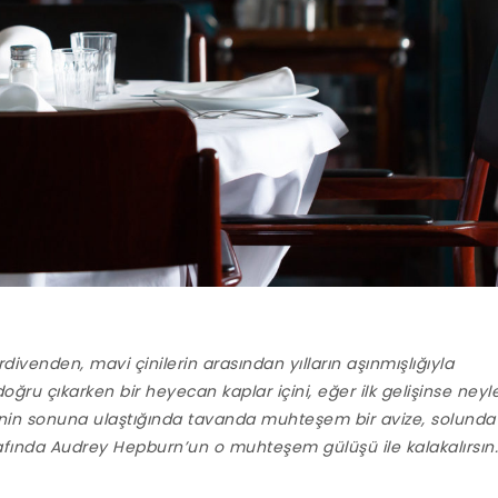
divenden, mavi çinilerin arasından yılların aşınmışlığıyla
ru çıkarken bir heyecan kaplar içini, eğer ilk gelişinse neyl
enin sonuna ulaştığında tavanda muhteşem bir avize, solunda
arafında Audrey Hepburn’un o muhteşem gülüşü ile kalakalırsın