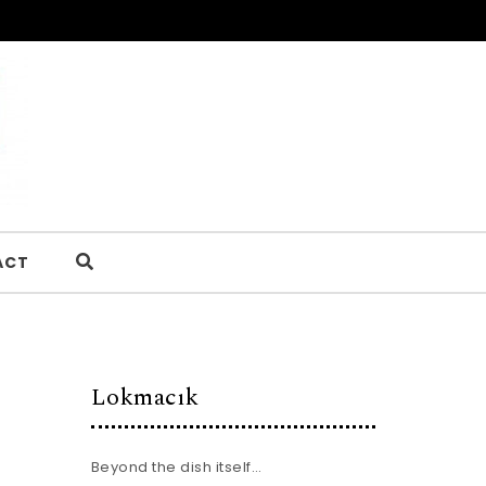
ACT
Lokmacık
Beyond the dish itself…